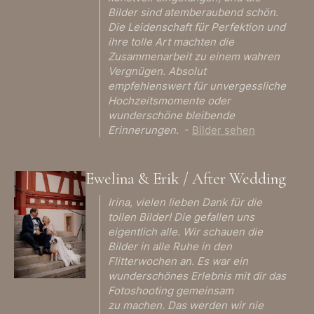
Bilder sind atemberaubend schön.
Die Leidenschaft für Perfektion und
ihre tolle Art machten die
Zusammenarbeit zu einem wahren
Vergnügen. Absolut
empfehlenswert für unvergessliche
Hochzeitsmomente oder
wunderschöne bleibende
Erinnerungen.
-
Bilder sehen
Ewelina & Erik / After Wedding
Irina, vielen lieben Dank für die
tollen Bilder! Die gefallen uns
eigentlich alle. Wir schauen die
Bilder in alle Ruhe in den
Flitterwochen an. Es war ein
wunderschönes Erlebnis mit dir das
Fotoshooting gemeinsam
zu machen. Das werden wir nie