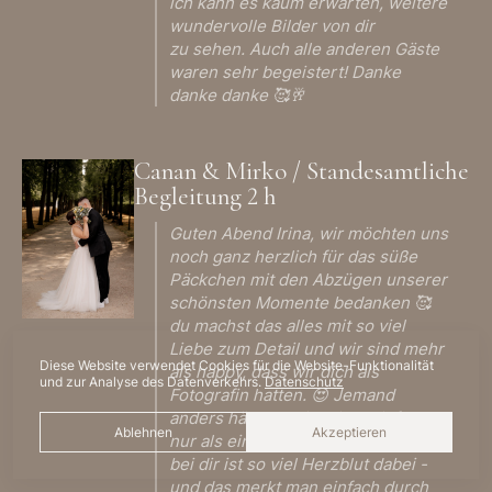
ich kann es kaum erwarten, weitere
wundervolle Bilder von dir
zu sehen. Auch alle anderen Gäste
waren sehr begeistert! Danke
danke danke 🥰🥂
Canan & Mirko / Standesamtliche
Begleitung 2 h
Guten Abend Irina, wir möchten uns
noch ganz herzlich für das süße
Päckchen mit den Abzügen unserer
schönsten Momente bedanken 🥰
du machst das alles mit so viel
Liebe zum Detail und wir sind mehr
Diese Website verwendet Cookies für die Website-Funktionalität
als happy, dass wir dich als
und zur Analyse des Datenverkehrs.
Datenschutz
Fotografin hatten. 😍 Jemand
anders hätte es vielleicht einfach
Ablehnen
Akzeptieren
nur als einen Job betrachtet, aber
bei dir ist so viel Herzblut dabei -
und das merkt man einfach durch