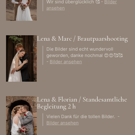
Wir sind überglücklich 🥰 -
Bilder
ansehen
Lena & Marc / Brautpaarshooting
Die Bilder sind echt wundervoll
geworden, danke nochmal 😍😍🥰🥰
-
Bilder ansehen
Lena & Florian / Standesamtliche
Begleitung 2 h
Vielen Dank für die tollen Bilder. -
Bilder ansehen