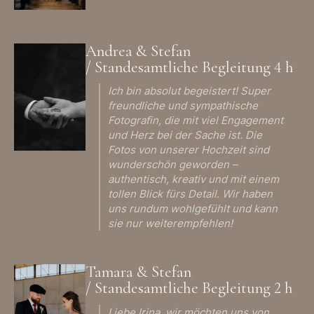
Andrea & Stefan
/ Standesamtliche Begleitung 4 h
Ich bin absolut begeistert! Super
freundliche und sympathische
Fotografin, die mit viel Engagement
und Herz bei der Sache ist. Die
Fotos von unserer Hochzeit sind
wunderschön geworden –
authentisch, kreativ und mit einem
tollen Blick fürs Detail. Wir haben
uns rundum wohlgefühlt und kann
sie nur weiterempfehlen!
Tamara & Stefan
/ Standesamtliche Begleitung 2 h
Liebe Irina, wir möchten uns von