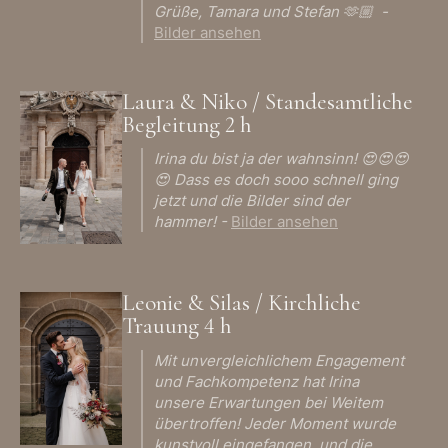
Grüße, Tamara und Stefan 🫶🏼 -
Bilder ansehen
Laura & Niko / Standesamtliche
Begleitung 2 h
Irina du bist ja der wahnsinn! 😍😍😍
😍 Dass es doch sooo schnell ging
jetzt und die Bilder sind der
hammer! -
Bilder ansehen
Leonie & Silas / Kirchliche
Trauung 4 h
Mit unvergleichlichem Engagement
und Fachkompetenz hat Irina
unsere Erwartungen bei Weitem
übertroffen! Jeder Moment wurde
kunstvoll eingefangen, und die