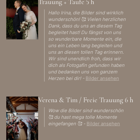
Trauung + Taufe 5 h
Hallo Irina, die Bilder sind wirklich
wunderschön! 🥰 Vielen herzlichen
Dank, dass du uns an diesem Tag
begleitet hast! Du fängst von uns
so wunderbare Momente ein, die
uns ein Leben lang begleiten und
uns an diesen tollen Tag erinnern.
Wir sind unendlich froh, dass wir
dich als Fotogafin gefunden haben
und bedanken uns von ganzem
Herzen bei dir! -
Bilder ansehen
Verena & Tim / Freie Trauung 6 h
Wow die Bilder sind wunderschön
🥰 du hast mega tolle Momente
eingefangen 🥰 -
Bilder ansehen