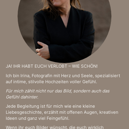
JA! IHR HABT EUCH VERLOBT – WIE SCHÖN!
Ich bin Irina, Fotografin mit Herz und Seele, spezialisiert
auf intime, stilvolle Hochzeiten voller Gefühl.
Für mich zählt nicht nur das Bild, sondern auch das
Gefühl dahinter.
Jede Begleitung ist für mich wie eine kleine
Liebesgeschichte, erzählt mit offenen Augen, kreativen
Ideen und ganz viel Feingefühl.
Wenn ihr euch Bilder wünscht, die euch wirklich