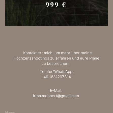
Kontaktiert mich, um mehr über meine
Hochzeitsshootings zu erfahren und eure Pläne
zu besprechen.
Telefon\WhatsApp:.
+49 1631297314
E-Mail:
irina.mehnert@gmail.com