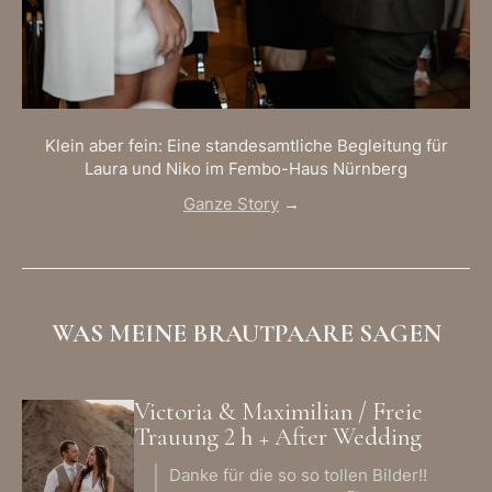
Klein aber fein: Eine standesamtliche Begleitung für
Laura und Niko im Fembo-Haus Nürnberg
Ganze Story
→
WAS MEINE BRAUTPAARE SAGEN
Victoria & Maximilian / Freie
Trauung 2 h + After Wedding
Danke für die so so tollen Bilder!!