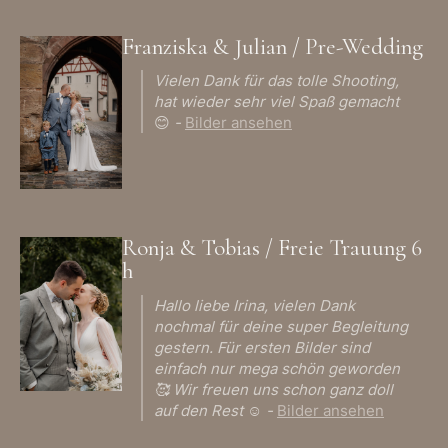
Franziska & Julian / Pre-Wedding
Vielen Dank für das tolle Shooting,
hat wieder sehr viel Spaß gemacht
😊
-
Bilder ansehen
Ronja & Tobias / Freie Trauung 6
h
Hallo liebe Irina, vielen Dank
nochmal für deine super Begleitung
gestern. Für ersten Bilder sind
einfach nur mega schön geworden
🥰 Wir freuen uns schon ganz doll
auf den Rest ☺️ -
Bilder ansehen