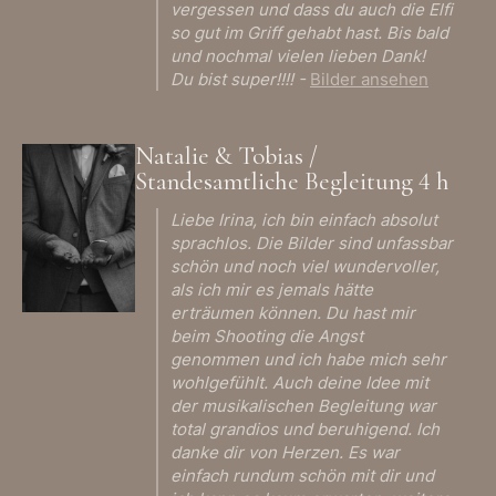
vergessen und dass du auch die Elfi
so gut im Griff gehabt hast. Bis bald
und nochmal vielen lieben Dank!
Du bist super!!!! -
Bilder ansehen
Natalie & Tobias /
Standesamtliche Begleitung 4 h
Liebe Irina, ich bin einfach absolut
sprachlos. Die Bilder sind unfassbar
schön und noch viel wundervoller,
als ich mir es jemals hätte
erträumen können. Du hast mir
beim Shooting die Angst
genommen und ich habe mich sehr
wohlgefühlt. Auch deine Idee mit
der musikalischen Begleitung war
total grandios und beruhigend. Ich
danke dir von Herzen. Es war
einfach rundum schön mit dir und