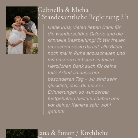
Gabriella & Micha
/ Standesamtliche Begleitung 2 h
Liebe Irina, vielen lieben Dank für
die wunderschöne Galerie und die
schnelle Bearbeitung! 🥰 Wir freuen
uns schon riesig darauf, alle Bilder
noch mal in Ruhe anzuschauen und
mit unseren Liebsten zu teilen.
Herzlichen Dank auch für deine
tolle Arbeit an unserem
besonderen Tag – wir sind sehr
glücklich, dass du unsere
Erinnerungen so wunderbar
festgehalten hast und haben uns
vor deiner Kamera sehr wohl
gefühlt!
Jana & Simon / Kirchliche