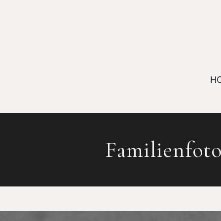
H
Familienfotog